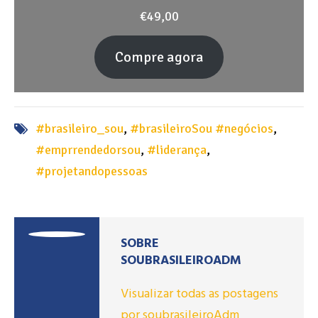
€
49,00
Compre agora
#brasileiro_sou
,
#brasileiroSou #negócios
,
#emprrendedorsou
,
#liderança
,
#projetandopessoas
SOBRE
SOUBRASILEIROADM
Visualizar todas as postagens
por soubrasileiroAdm