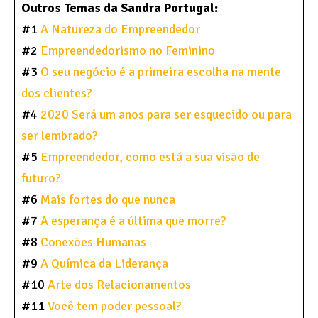
Outros Temas da Sandra Portugal:
#1
A Natureza do Empreendedor
#2
Empreendedorismo no Feminino
#3
O seu negócio é a primeira escolha na mente
dos clientes?
#4
2020 Será um anos para ser esquecido ou para
ser lembrado?
#5
Empreendedor, como está a sua visão de
futuro?
#6
Mais fortes do que nunca
#7
A esperança é a última que morre?
#8
Conexões Humanas
#9
A Química da Liderança
#10
Arte dos Relacionamentos
#11
Você tem poder pessoal?