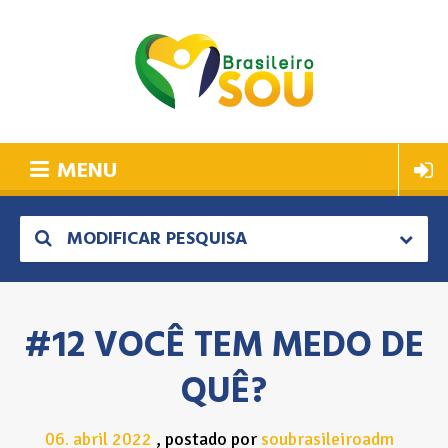
MENU
MODIFICAR PESQUISA
#12 VOCÊ TEM MEDO DE
QUÊ?
06
abril
2022
postado por
soubrasileiroadm
.