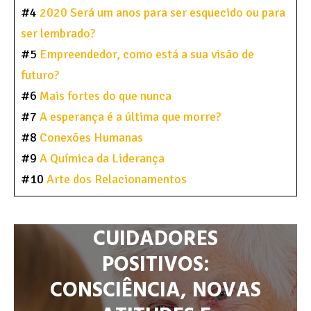
#4
2020 Será um anos para ser esquecido ou para
ser lembrado?
#5
Empreendedor, como está a sua visão de
futuro?
#6
Mais fortes do que nunca
#7
A esperança é a última que morre?
#8
Conexões Humanas
#9
A Química da Liderança
#10
Arte dos Relacionamentos
CUIDADORES
POSITIVOS:
CONSCIÊNCIA, NOVAS