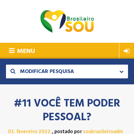
MENU
MODIFICAR PESQUISA
#11 VOCÊ TEM PODER
PESSOAL?
01
fevereiro
2022
postado por
soubrasileiroadm
.