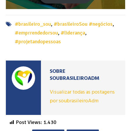
#brasileiro_sou
,
#brasileiroSou #negócios
,
#emprrendedorsou
,
#liderança
,
#projetandopessoas
SOBRE
SOUBRASILEIROADM
Visualizar todas as postagens
por soubrasileiroAdm
Post Views:
1.430