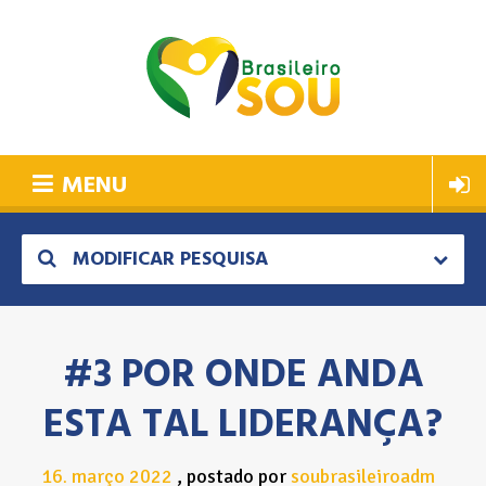
MENU
MODIFICAR PESQUISA
#3 POR ONDE ANDA
ESTA TAL LIDERANÇA?
16
março
2022
postado por
soubrasileiroadm
.