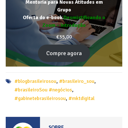
Mentoria para Novas Atitudes em
Grupo
Oferta do e-book
Desmistificando o
Zoom – Introdução
€
35,00
Compre agora
#blogbrasileirosou
,
#brasileiro_sou
,
#brasileiroSou #negócios
,
#gabinetebrasileirosou
,
#mktdigital
SOBRE