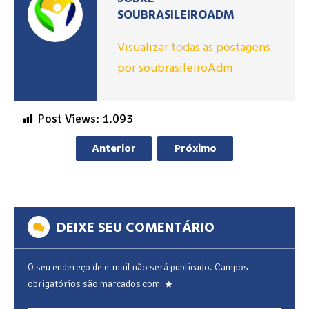
SOUBRASILEIROADM
Visualizar todas as postagens
por soubrasileiroAdm
Post Views:
1.093
Anterior
Próximo
DEIXE SEU COMENTÁRIO
O seu endereço de e-mail não será publicado.
Campos
obrigatórios são marcados com