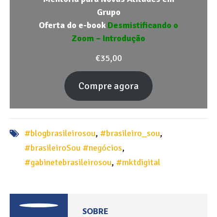
Grupo
Oferta do e-book
Desmistificando o
Zoom – Introdução
€
35,00
Compre agora
#blogbrasileirosou
,
#brasileiro_sou
,
#brasileiroSou #negócios
,
#gabinetebrasileirosou
,
#mktdigital
SOBRE