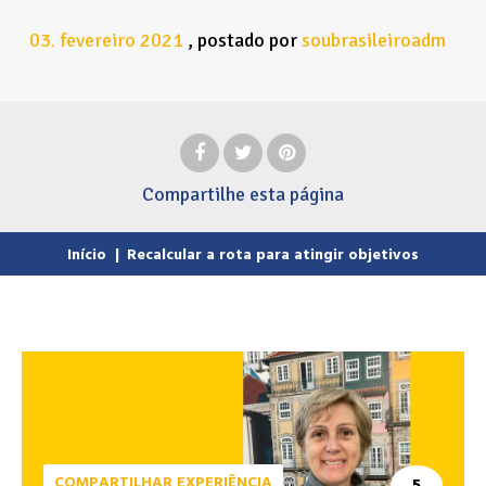
03
fevereiro
2021
postado por
soubrasileiroadm
.
Compartilhe
esta página
Início
|
Recalcular a rota para atingir objetivos
COMPARTILHAR EXPERIÊNCIA
5