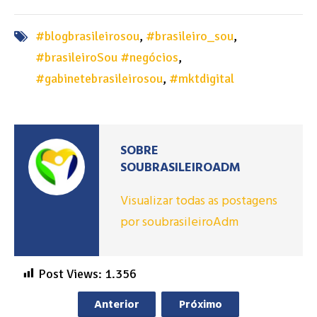
#blogbrasileirosou
,
#brasileiro_sou
,
#brasileiroSou #negócios
,
#gabinetebrasileirosou
,
#mktdigital
SOBRE
SOUBRASILEIROADM
Visualizar todas as postagens
por soubrasileiroAdm
Post Views:
1.356
Anterior
Próximo