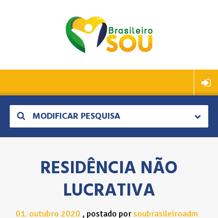
MODIFICAR PESQUISA
RESIDÊNCIA NÃO
LUCRATIVA
01
outubro
2020
postado por
soubrasileiroadm
.