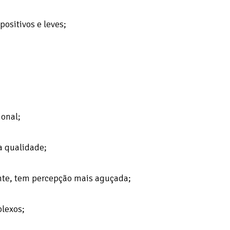
ositivos e leves;
ional;
a qualidade;
te, tem percepção mais aguçada;
lexos;