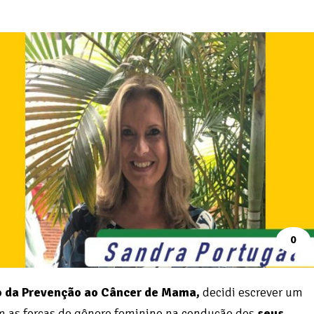
0
o da Prevenção ao Câncer de Mama,
decidi escrever um
m as forças do gênero feminino na condução dos
seus