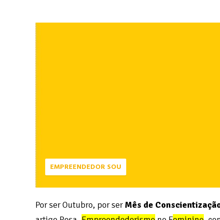
EMPREENDEDOR SOU
Por ser Outubro, por ser
Mês de Conscientizaçã
artigo Rosa,
Empreendedorismo
no F
eminino
, co