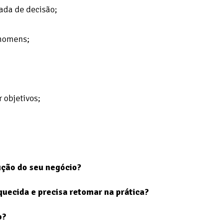
ada de decisão;
 homens;
 objetivos;
ução do seu negócio?
quecida e precisa retomar na prática?
o?