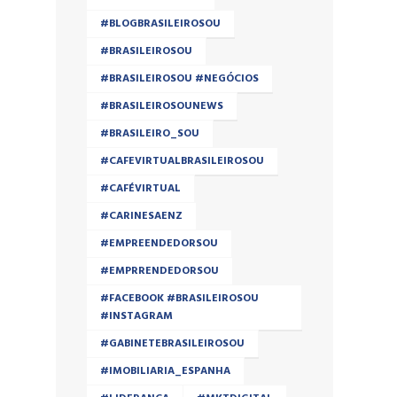
#BLOGBRASILEIROSOU
#BRASILEIROSOU
#BRASILEIROSOU #NEGÓCIOS
#BRASILEIROSOUNEWS
#BRASILEIRO_SOU
#CAFEVIRTUALBRASILEIROSOU
#CAFÉVIRTUAL
#CARINESAENZ
#EMPREENDEDORSOU
#EMPRRENDEDORSOU
#FACEBOOK #BRASILEIROSOU
#INSTAGRAM
#GABINETEBRASILEIROSOU
#IMOBILIARIA_ESPANHA