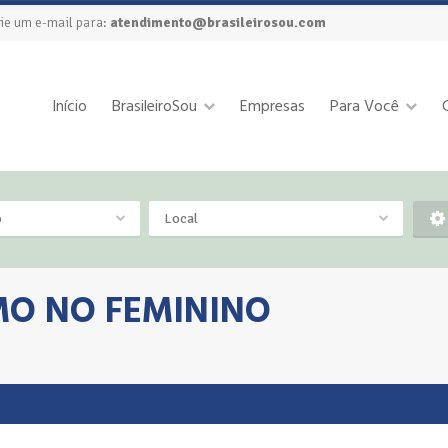
ie um e-mail para:
atendimento@brasileirosou.com
Início
BrasileiroSou
Empresas
Para Você
o
Local
O NO FEMININO