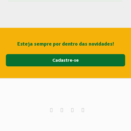
Center, seja um membro do BrasileiroSou! Clique aqui e
Faça Parte! Acompanhe o BrasileiroSou nas Redes
Sociais Clique Aqui
Esteja sempre por dentro das novidades!
Cadastre-se