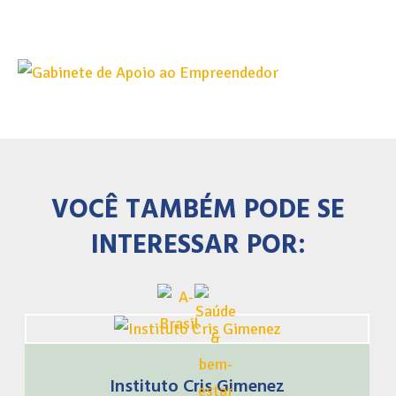
VOCÊ TAMBÉM PODE SE
INTERESSAR POR:
Instituto Cris Gimenez
Instituto Cris Gimenez Ordem Iniciáica dos Anjos Cris