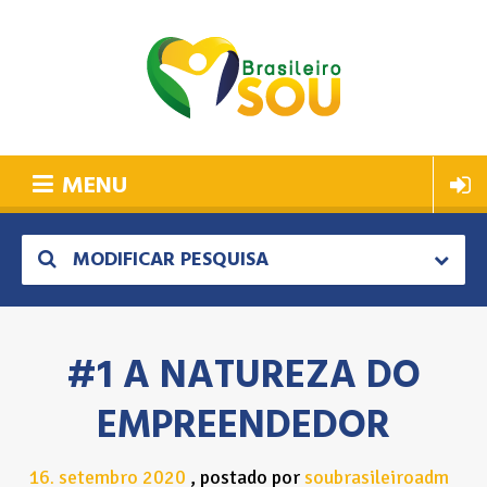
MENU
MODIFICAR PESQUISA
#1 A NATUREZA DO
EMPREENDEDOR
16
setembro
2020
postado por
soubrasileiroadm
.