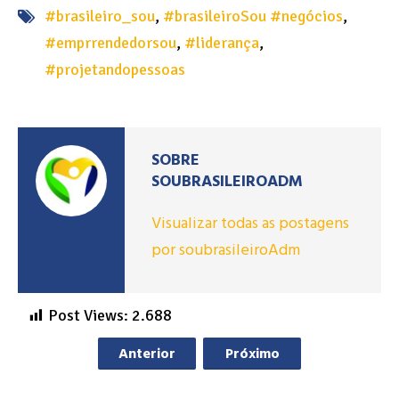
#brasileiro_sou
,
#brasileiroSou #negócios
,
#emprrendedorsou
,
#liderança
,
#projetandopessoas
SOBRE
SOUBRASILEIROADM
Visualizar todas as postagens
por soubrasileiroAdm
Post Views:
2.688
Anterior
Próximo