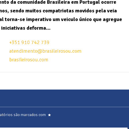
nto da comunidade Brasileira em Portugal ocorre
nos, sendo muitos compatriotas movidos pela veia
l torna-se imperativo um veiculo único que agregue
 iniciativas deforma…
+351 910 742 739
atendimento@brasileirosou.com
brasileirosou.com
atórios são marcados com