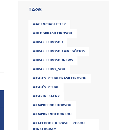
TAGS
#AGENCIAGLITTER
#BLOGBRASILEIROSOU
#BRASILEIROSOU
#BRASILEIROSOU #NEGÓCIOS
#BRASILEIROSOUNEWS
#BRASILEIRO_SOU
#CAFEVIRTUALBRASILEIROSOU
#CAFÉVIRTUAL
#CARINESAENZ
#EMPREENDEDORSOU
#EMPRRENDEDORSOU
#FACEBOOK #BRASILEIROSOU
#INSTAGRAM