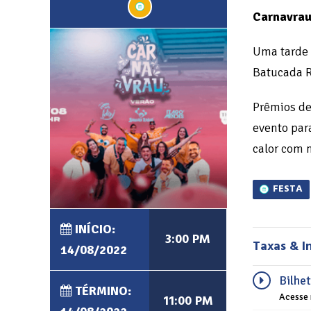
Carnavrau
Uma tarde 
Batucada R
Prêmios de
evento par
calor com 
FESTA
INÍCIO:
3:00 PM
Taxas & I
14/08/2022
Bilhe
TÉRMINO:
11:00 PM
Acesse 