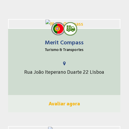
Merit Compass
Transporte privativo ou em grupo para o evento que você
Turismo & Transportes
precisa ir em Lisboa e região
Rua João Iteperano Duarte 22 Lisboa
Avaliar agora