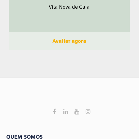
Vila Nova de Gaia
sempre em todos os gostos, estilos, ocasiões e corpos,
trazemos lingeries de modelagem brasileira em
poliamida, elastano e renda, com forro das calcinhas em
algodão. Prezamos pelo seu conforto na hora de usar a
lingerie, e que você se sinta linda, feliz e a sua própria
Avaliar agora
Musa! Lingerie Brasileira na Europa, do jeitinho que você
gosta! Ame o seu corpo, seja sua MUSA ?‍♀ . Envio para
toda Europa!? Faça como a Musa Tropicana, seja um
membro do BrasileiroSou! Clique aqui e Faça Parte!
Acompanhe o BrasileiroSou nas Redes Sociais Clique
Aqui
QUEM SOMOS