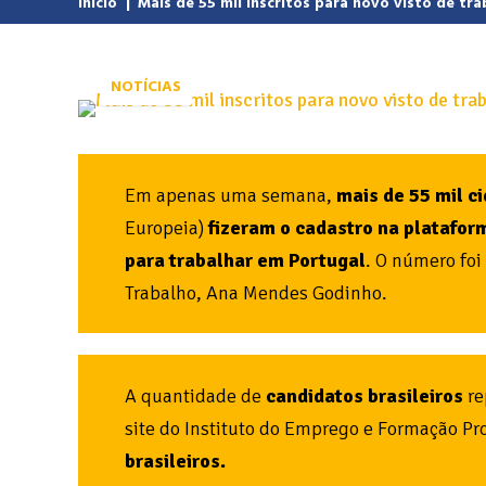
Início
|
Mais de 55 mil inscritos para novo visto de tra
NOTÍCIAS
Em apenas uma semana,
mais de 55 mil c
Europeia)
fizeram o cadastro na platafor
para trabalhar em Portugal
. O número foi
Trabalho, Ana Mendes Godinho.
A quantidade de
candidatos brasileiros
re
site do Instituto do Emprego e Formação Pro
brasileiros.