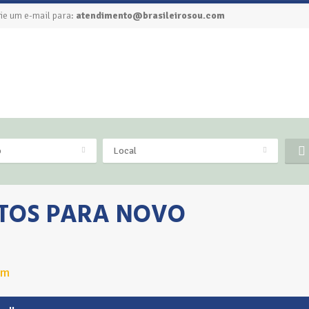
ie um e-mail para:
atendimento@brasileirosou.com
o
Local
RITOS PARA NOVO
dm