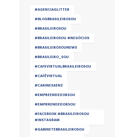
#AGENCIAGLITTER
#BLOGBRASILEIROSOU
#BRASILEIROSOU
#BRASILEIROSOU #NEGÓCIOS
#BRASILEIROSOUNEWS
#BRASILEIRO_SOU
#CAFEVIRTUALBRASILEIROSOU
#CAFÉVIRTUAL
#CARINESAENZ
#EMPREENDEDORSOU
#EMPRRENDEDORSOU
#FACEBOOK #BRASILEIROSOU
#INSTAGRAM
#GABINETEBRASILEIROSOU