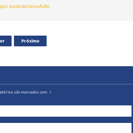
s por soubrasileiroAdm
ior
Próximo
atórios são marcados com