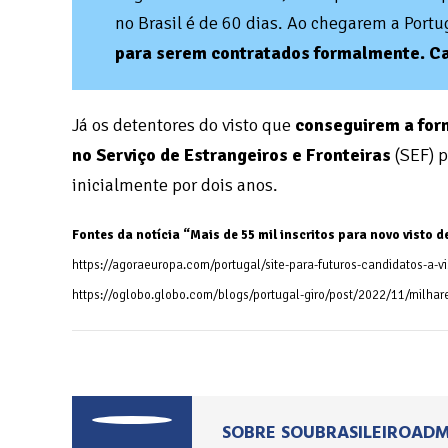
no Brasil é de 60 dias. Ao chegarem a Portu
para serem contratados formalmente. Cas
Já os detentores do visto que
conseguirem a for
no Serviço de Estrangeiros e Fronteiras
(SEF) p
inicialmente por dois anos.
Fontes da notícia “Mais de 55 mil inscritos para novo visto d
https://agoraeuropa.com/portugal/site-para-futuros-candidatos-a-
https://oglobo.globo.com/blogs/portugal-giro/post/2022/11/milhar
SOBRE SOUBRASILEIROAD