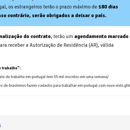
gal, os estrangeiros terão o prazo máximo de
180 dias
o contrário, serão obrigados a deixar o país.
malização do contrato
, terão um
agendamento marcado
ara receber a Autorização de Residência (AR), válida
e trabalho”:
visto-de-trabalho-em-portugal-tem-55-mil-inscritos-em-uma-semana/
es-de-brasileiros-fazem-cadastro-para-trabalhar-em-portugal-com-novo-visto.gh
M