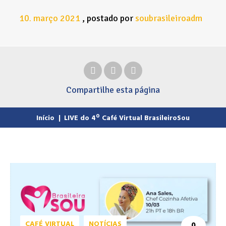
10
março
2021
postado por
soubrasileiroadm
.
Compartilhe
esta página
Início
|
LIVE do 4º Café Virtual BrasileiroSou
CAFÉ VIRTUAL
NOTÍCIAS
0