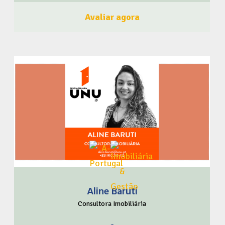
viabilidade e na busca da melhor solução técnica e
Avaliar agora
econômica através de: Estudos de viabilidade e
estimativas orçamentárias. Desenvolvimento de projetos
preliminares, quantificações e especificações para
complementação de projetos básicos. Projetos
executivos completos com detalhamento, especificações e
notas de cálculo. Consulte-nos e verá que a qualidade de
nossos serviços é compatível com seu orçamento, que,
aliás, também ajudamos a fazer. Faça como a PerUZZO
Engenharia, seja um membro do BrasileiroSou! Clique
aqui e Faça Parte! Acompanhe o BrasileiroSou nas Redes
Sociais Clique Aqui
Aline Baruti
Confie na marca 100% Nacional. #ComproOqueéNosso
Consultora Imobiliária