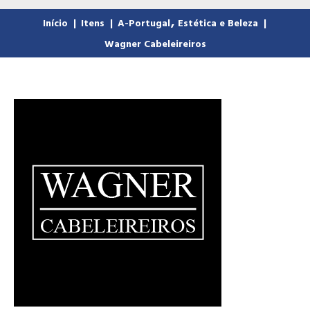
,
Início
|
Itens
|
A-Portugal
Estética e Beleza
|
Wagner Cabeleireiros