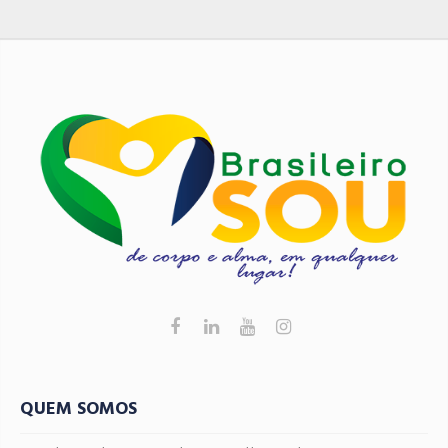
do BrasileiroSou! Clique aqui e Faça Parte! Acompanhe
o BrasileiroSou nas Redes Sociais Clique Aqui
QUEM SOMOS