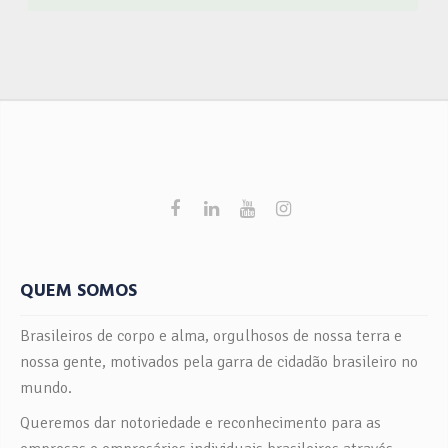
gerem resultados reais capazes de mudar o quadro atual
de nossos clientes. Faça como a Zenith, seja um membro
do BrasileiroSou! Clique aqui e Faça Parte! Acompanhe
o BrasileiroSou nas Redes Sociais Clique Aqui
QUEM SOMOS
Brasileiros de corpo e alma, orgulhosos de nossa terra e
nossa gente, motivados pela garra de cidadão brasileiro no
mundo.
Queremos dar notoriedade e reconhecimento para as