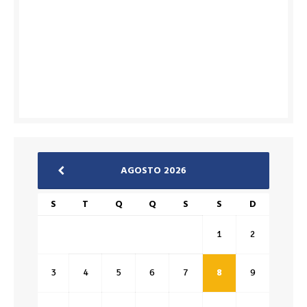
AGOSTO 2026
S
T
Q
Q
S
S
D
1
2
3
4
5
6
7
8
9