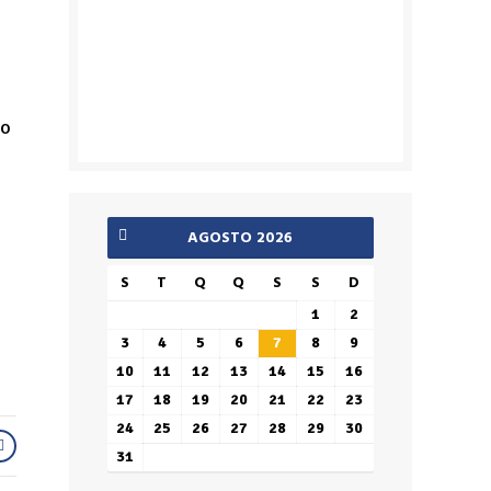
xo
AGOSTO 2026
S
T
Q
Q
S
S
D
1
2
3
4
5
6
7
8
9
10
11
12
13
14
15
16
17
18
19
20
21
22
23
24
25
26
27
28
29
30
31