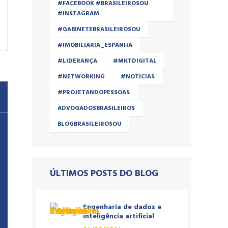
#FACEBOOK #BRASILEIROSOU
#INSTAGRAM
#GABINETEBRASILEIROSOU
#IMOBILIARIA_ESPANHA
#LIDERANÇA
#MKTDIGITAL
#NETWORKING
#NOTICIAS
#PROJETANDOPESSOAS
ADVOGADOSBRASILEIROS
BLOGBRASILEIROSOU
ÚLTIMOS POSTS DO BLOG
Engenharia de dados e
inteligência artificial