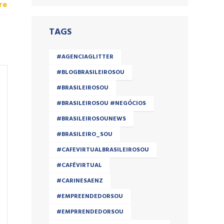
re
TAGS
#AGENCIAGLITTER
#BLOGBRASILEIROSOU
#BRASILEIROSOU
#BRASILEIROSOU #NEGÓCIOS
#BRASILEIROSOUNEWS
#BRASILEIRO_SOU
#CAFEVIRTUALBRASILEIROSOU
#CAFÉVIRTUAL
#CARINESAENZ
#EMPREENDEDORSOU
#EMPRRENDEDORSOU