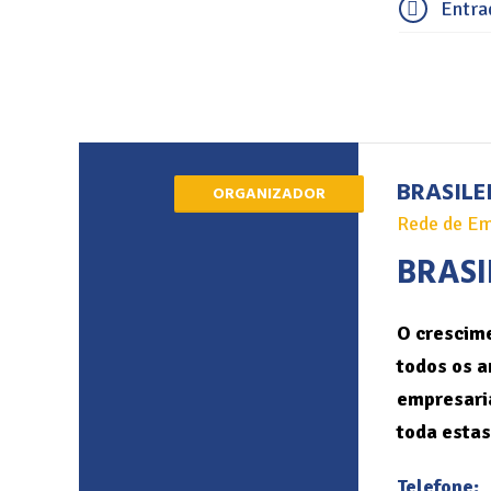
Entrad
BRASILE
ORGANIZADOR
Rede de Em
BRASI
O crescime
todos os a
empresaria
toda estas
Telefone: