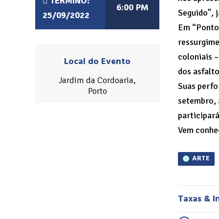
TÉRMINO:
6:00 PM
Seguido”, j
25/09/2022
Em “Ponto f
ressurgime
coloniais 
Local do Evento
dos asfalto
Jardim da Cordoaria,
Suas perfo
Porto
setembro, 
participar
Vem conhec
ARTE
Taxas & I