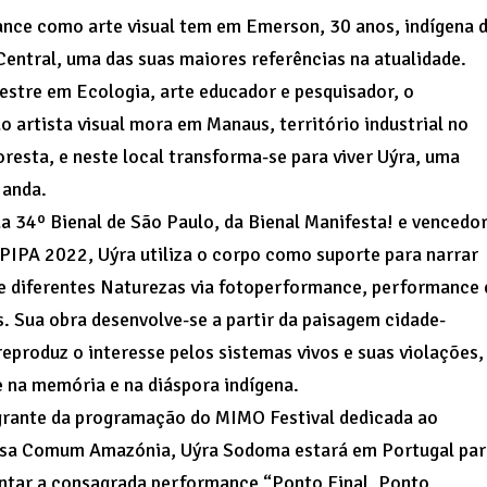
nce como arte visual tem em Emerson, 30 anos, indígena 
entral, uma das suas maiores referências na atualidade.
estre em Ecologia, arte educador e pesquisador, o
o artista visual mora em Manaus, território industrial no
oresta, e neste local transforma-se para viver Uýra, uma
 anda.
a 34º Bienal de São Paulo, da Bienal Manifesta! e vencedo
PIPA 2022, Uýra utiliza o corpo como suporte para narrar
de diferentes Naturezas via fotoperformance, performance 
s. Sua obra desenvolve-se a partir da paisagem cidade-
reproduz o interesse pelos sistemas vivos e suas violações,
 na memória e na diáspora indígena.
grante da programação do MIMO Festival dedicada ao
asa Comum Amazónia, Uýra Sodoma estará em Portugal par
ntar a consagrada performance “Ponto Final, Ponto