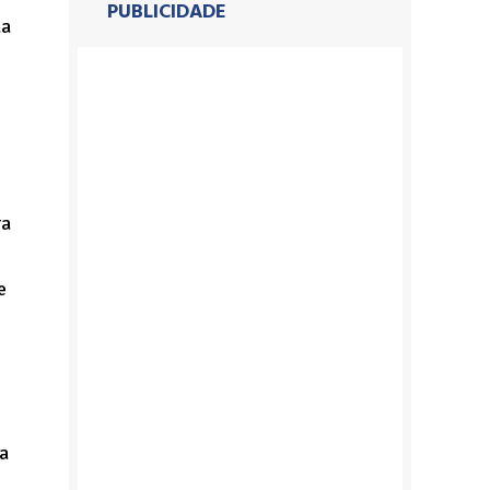
PUBLICIDADE
da
ra
e
a