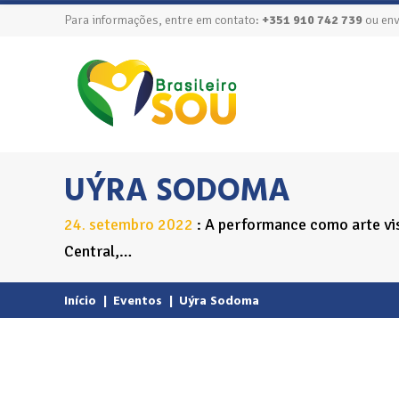
Para informações, entre em contato:
+351 910 742 739
ou env
UÝRA SODOMA
24
setembro
2022
A performance como arte vi
.
Central,…
Início
|
Eventos
|
Uýra Sodoma