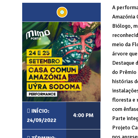
A performa
Amazónia C
Biólogo, m
reconhecid
meio da Fl
árvore que
Destaque d
do Prêmio 
histórias 
instalaçõe
floresta e 
com ênfase
INÍCIO:
4:00 PM
Parte inte
24/09/2022
Projeto C
nos aprese