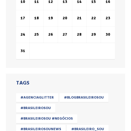
10
11
12
13
14
15
16
17
18
19
20
21
22
23
24
25
26
27
28
29
30
31
TAGS
#AGENCIAGLITTER
#BLOGBRASILEIROSOU
#BRASILEIROSOU
#BRASILEIROSOU #NEGÓCIOS
#BRASILEIROSOUNEWS
#BRASILEIRO_SOU