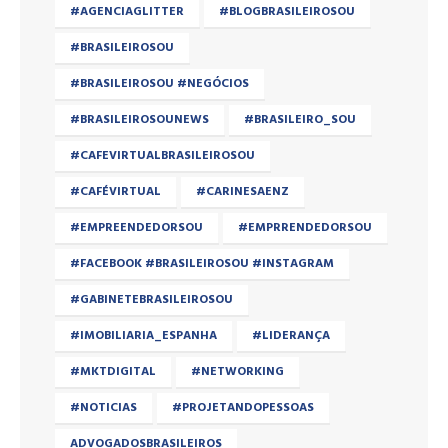
#AGENCIAGLITTER
#BLOGBRASILEIROSOU
#BRASILEIROSOU
#BRASILEIROSOU #NEGÓCIOS
#BRASILEIROSOUNEWS
#BRASILEIRO_SOU
#CAFEVIRTUALBRASILEIROSOU
#CAFÉVIRTUAL
#CARINESAENZ
#EMPREENDEDORSOU
#EMPRRENDEDORSOU
#FACEBOOK #BRASILEIROSOU #INSTAGRAM
#GABINETEBRASILEIROSOU
#IMOBILIARIA_ESPANHA
#LIDERANÇA
#MKTDIGITAL
#NETWORKING
#NOTICIAS
#PROJETANDOPESSOAS
ADVOGADOSBRASILEIROS