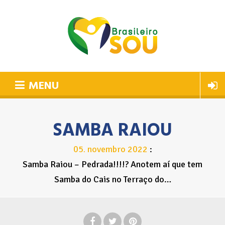
MENU
SAMBA RAIOU
05
novembro
2022
.
Samba Raiou – Pedrada!!!!? Anotem aí que tem
Samba do Cais no Terraço do…