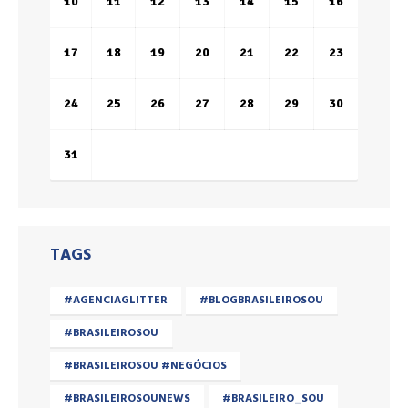
10
11
12
13
14
15
16
17
18
19
20
21
22
23
24
25
26
27
28
29
30
31
TAGS
#AGENCIAGLITTER
#BLOGBRASILEIROSOU
#BRASILEIROSOU
#BRASILEIROSOU #NEGÓCIOS
#BRASILEIROSOUNEWS
#BRASILEIRO_SOU