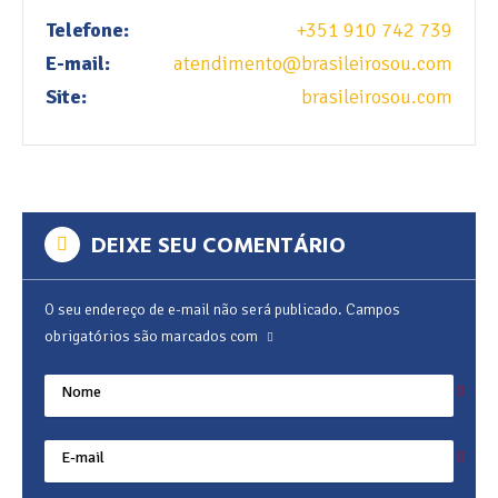
Telefone:
+351 910 742 739
E-mail:
atendimento@brasileirosou.com
Site:
brasileirosou.com
DEIXE SEU COMENTÁRIO
O seu endereço de e-mail não será publicado.
Campos
obrigatórios são marcados com
Nome
E-mail