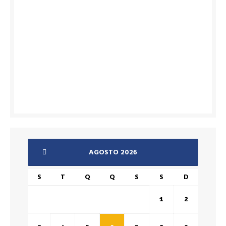
AGOSTO 2026
S
T
Q
Q
S
S
D
1
2