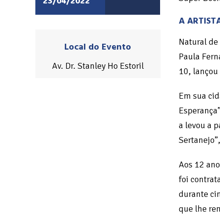
23/04/2022
A ARTIST
Natural de
Local do Evento
Paula Fern
Av. Dr. Stanley Ho Estoril
10, lançou
Em sua cid
Esperança”
a levou a 
Sertanejo”
Aos 12 ano
foi contra
durante cin
que lhe ren