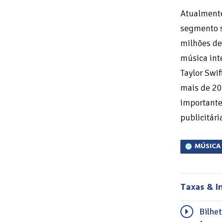
Atualmente
segmento s
milhões de
música int
Taylor Swi
mais de 20
importante
publicitári
MÚSICA
Taxas & I
Bilhe