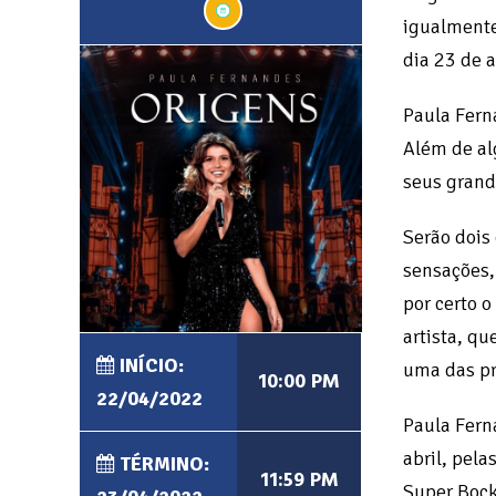
igualmente
dia 23 de a
Paula Fern
Além de al
seus grand
Serão dois
sensações,
por certo 
artista, q
INÍCIO:
uma das pri
10:00 PM
22/04/2022
Paula Fern
abril, pela
TÉRMINO:
11:59 PM
Super Bock