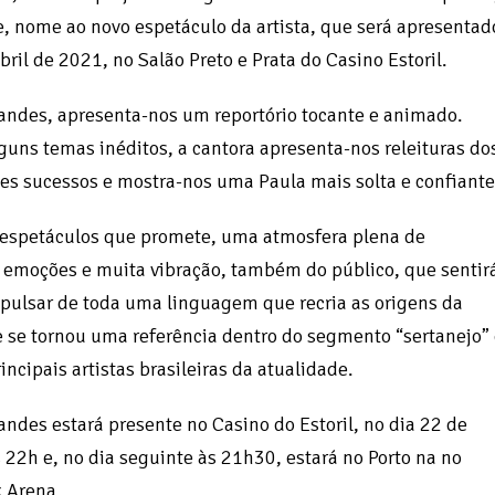
, nome ao novo espetáculo da artista, que será apresentad
bril de 2021, no Salão Preto e Prata do Casino Estoril.
andes, apresenta-nos um reportório tocante e animado.
guns temas inéditos, a cantora apresenta-nos releituras do
es sucessos e mostra-nos uma Paula mais solta e confiante
 espetáculos que promete, uma atmosfera plena de
 emoções e muita vibração, também do público, que sentir
o pulsar de toda uma linguagem que recria as origens da
ue se tornou uma referência dentro do segmento “sertanejo”
ncipais artistas brasileiras da atualidade.
andes estará presente no Casino do Estoril, no dia 22 de
s 22h e, no dia seguinte às 21h30, estará no Porto na no
 Arena.