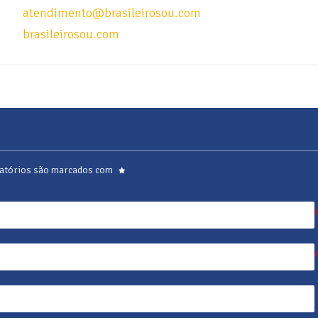
atendimento@brasileirosou.com
brasileirosou.com
atórios são marcados com