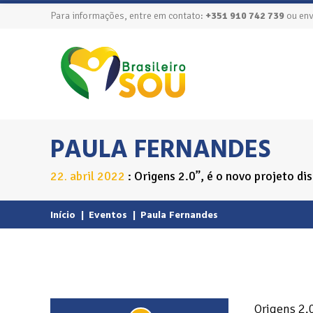
Para informações, entre em contato:
+351 910 742 739
ou env
PAULA FERNANDES
22
abril
2022
Origens 2.0”, é o novo projeto d
.
Início
|
Eventos
|
Paula Fernandes
Origens 2.