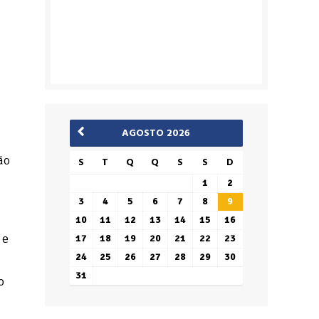
AGOSTO 2026
ão
S
T
Q
Q
S
S
D
1
2
3
4
5
6
7
8
9
10
11
12
13
14
15
16
 e
17
18
19
20
21
22
23
24
25
26
27
28
29
30
31
o