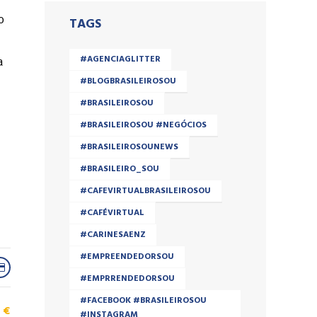
o
TAGS
#AGENCIAGLITTER
a
#BLOGBRASILEIROSOU
#BRASILEIROSOU
#BRASILEIROSOU #NEGÓCIOS
#BRASILEIROSOUNEWS
#BRASILEIRO_SOU
#CAFEVIRTUALBRASILEIROSOU
#CAFÉVIRTUAL
#CARINESAENZ
#EMPREENDEDORSOU
#EMPRRENDEDORSOU
#FACEBOOK #BRASILEIROSOU
€
#INSTAGRAM