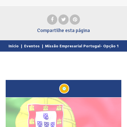
Compartilhe
esta página
Início
|
Eventos
|
Missão Empresarial Portugal- Opção 1