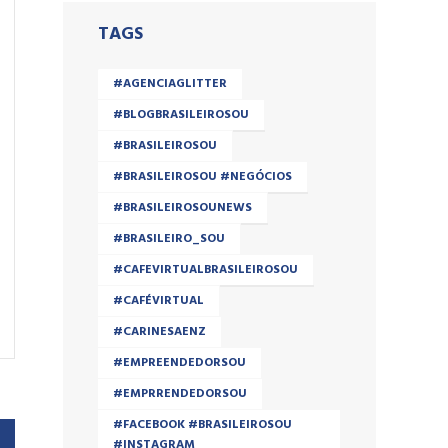
TAGS
#AGENCIAGLITTER
#BLOGBRASILEIROSOU
#BRASILEIROSOU
#BRASILEIROSOU #NEGÓCIOS
#BRASILEIROSOUNEWS
#BRASILEIRO_SOU
#CAFEVIRTUALBRASILEIROSOU
#CAFÉVIRTUAL
#CARINESAENZ
#EMPREENDEDORSOU
#EMPRRENDEDORSOU
#FACEBOOK #BRASILEIROSOU
#INSTAGRAM