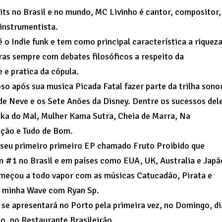
its no Brasil e no mundo, MC Livinho é cantor, compositor,
-instrumentista.
é o Indie funk e tem como principal característica a riquez
tras sempre com debates filosóficos a respeito da
 e pratica da cópula.
so após sua musica Picada Fatal fazer parte da trilha sono
de Neve e os Sete Anões da Disney. Dentre os sucessos del
ka do Mal, Mulher Kama Sutra, Cheia de Marra, Na
ção e Tudo de Bom.
 seu primeiro primeiro EP chamado Fruto Proibido que
m #1 no Brasil e em países como EUA, UK, Australia e Japã
meçou a todo vapor com as músicas Catucadão, Pirata e
 minha Wave com Ryan Sp.
 se apresentará no Porto pela primeira vez, no Domingo, di
o, no Restaurante Brasileirão.