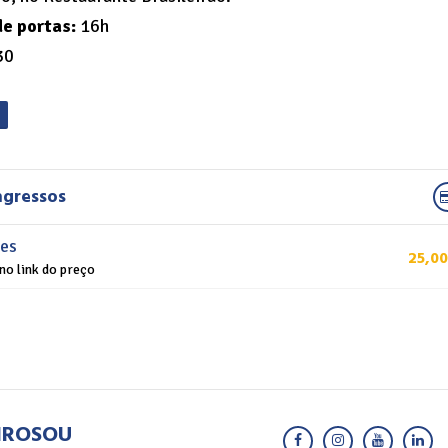
de portas:
16h
30
ngressos
tes
25,00
no link do preço
IROSOU