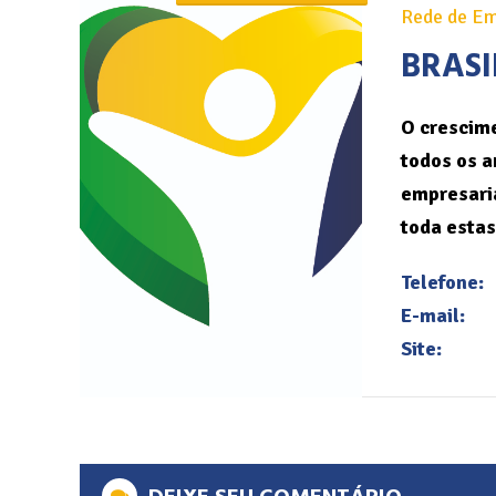
Rede de Em
BRASI
O crescime
todos os a
empresaria
toda estas
Telefone:
E-mail:
Site: