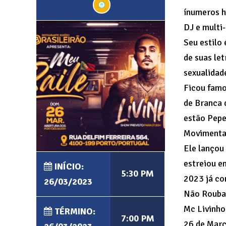
ínumeros h
DJ e multi
Seu estilo 
de suas le
sexualidade
Ficou famo
de Branca 
estão Pepe
Movimenta
Ele lançou
estreiou e
INÍCIO:
5:30 PM
2023 já co
26/03/2023
Não Rouba
Mc Livinho
TÉRMINO:
7:00 PM
26 de Març