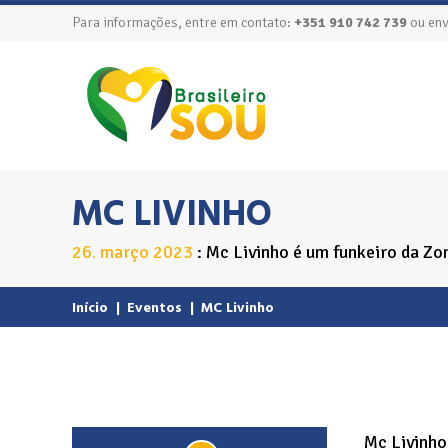
Para informações, entre em contato:
+351 910 742 739
ou env
MC LIVINHO
26
março
2023
Mc Livinho é um funkeiro da Z
.
Início
|
Eventos
|
MC Livinho
Mc Livinho