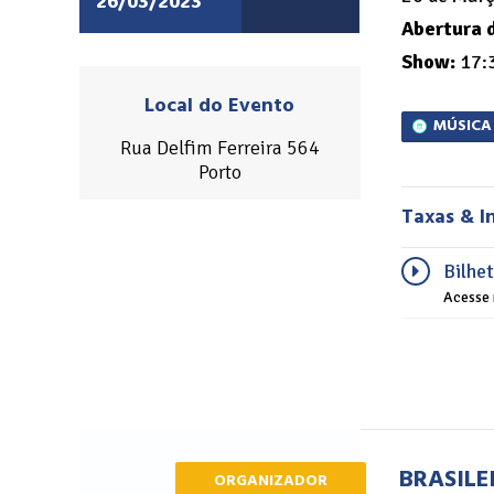
26/03/2023
Abertura 
Show:
17:
Local do Evento
MÚSICA
Rua Delfim Ferreira 564
Porto
Taxas & I
Bilhe
Acesse 
BRASILE
ORGANIZADOR