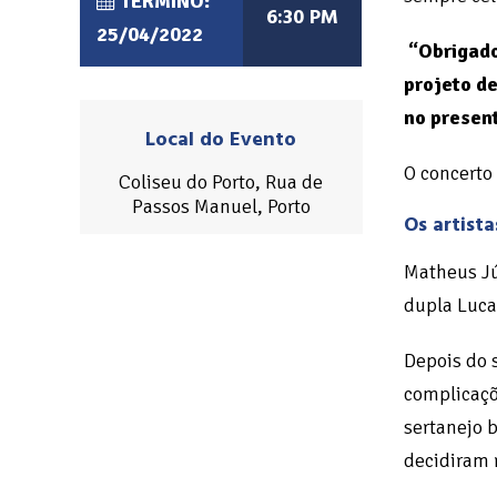
TÉRMINO:
6:30 PM
25/04/2022
“Obrigado
projeto d
no present
Local do Evento
O concerto
Coliseu do Porto, Rua de
Passos Manuel, Porto
Os artista
Matheus Jú
dupla Luca
Depois do 
complicaçõ
sertanejo b
decidiram 