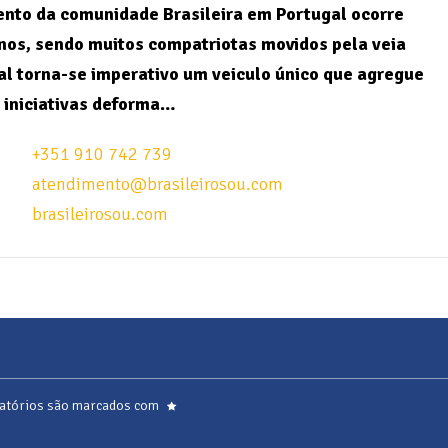
nto da comunidade Brasileira em Portugal ocorre
nos, sendo muitos compatriotas movidos pela veia
l torna-se imperativo um veiculo único que agregue
 iniciativas deforma…
+351 910 742 739
atendimento@brasileirosou.com
brasileirosou.com
atórios são marcados com