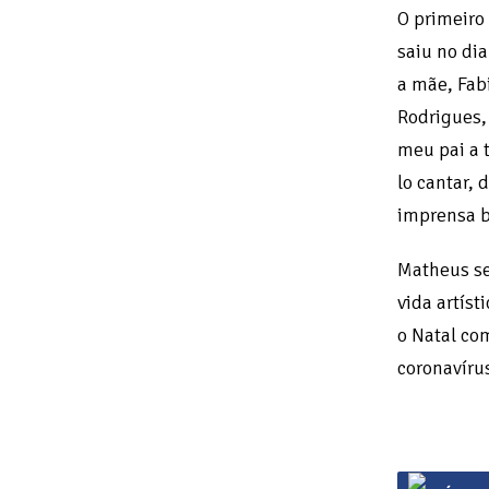
O primeiro
saiu no di
a mãe, Fab
Rodrigues,
meu pai a 
lo cantar, 
imprensa b
Matheus se
vida artís
o Natal co
coronavírus