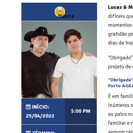
Lucas & M
difíceis q
momentos 
gratidão p
dias de hoj
“Obrigado” 
projeto de
“Obrigado”
Porto AGEAS
É em famíl
inúmeros s
INÍCIO:
5:00 PM
ao palco n
25/04/2022
familiar e
sempre cel