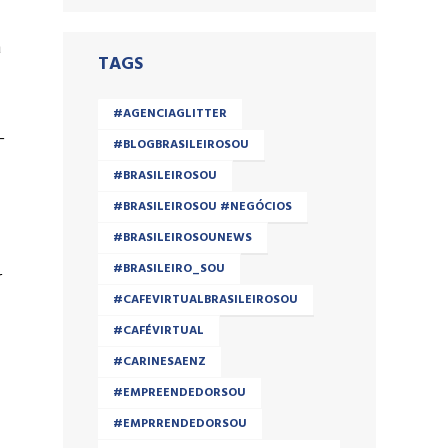
m
TAGS
#AGENCIAGLITTER
-
#BLOGBRASILEIROSOU
#BRASILEIROSOU
#BRASILEIROSOU #NEGÓCIOS
#BRASILEIROSOUNEWS
#BRASILEIRO_SOU
r
#CAFEVIRTUALBRASILEIROSOU
#CAFÉVIRTUAL
#CARINESAENZ
#EMPREENDEDORSOU
#EMPRRENDEDORSOU