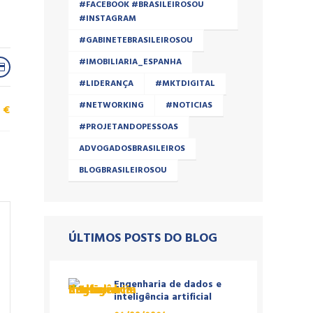
#FACEBOOK #BRASILEIROSOU
#INSTAGRAM
#GABINETEBRASILEIROSOU
#IMOBILIARIA_ESPANHA
#LIDERANÇA
#MKTDIGITAL
#NETWORKING
#NOTICIAS
€
#PROJETANDOPESSOAS
ADVOGADOSBRASILEIROS
BLOGBRASILEIROSOU
ÚLTIMOS POSTS DO BLOG
Engenharia de dados e
inteligência artificial