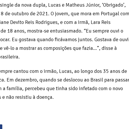
 single da nova dupla, Lucas e Matheus Júnior, ‘Obrigado’,
a 8 de outubro de 2021. O jovem, que mora em Portugal co
iane Devito Reis Rodrigues, e com a irmã, Lara Reis
 de 18 anos, mostra-se entusiasmado. “Eu sempre ouvi o
tocar. Eu gostava quando ficávamos juntos. Gostava de ouvi
de vê-lo a mostrar as composições que fazia…”, disse à
rasileira.
mpre cantou com o irmão, Lucas, ao longo dos 35 anos de
tica. Em dezembro, quando se deslocou ao Brasil para passa
m a família, percebeu que tinha sido infetado com o novo
 e não resistiu à doença.