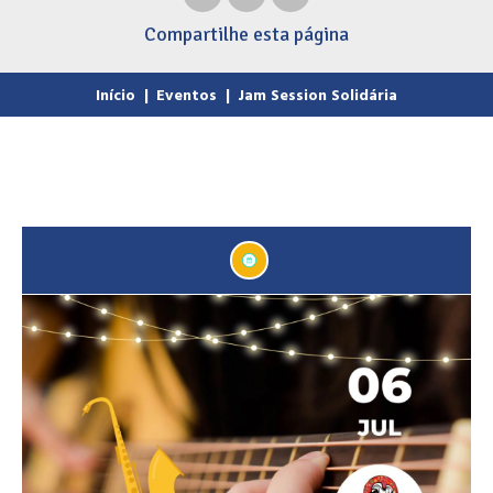
Compartilhe
esta página
Início
|
Eventos
|
Jam Session Solidária