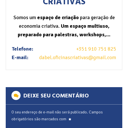
CRIATIVAS
Somos um
espaço de criação
para geração de
economia criativa.
Um espaço multiuso,
preparado para palestras, workshops,…
Telefone:
+351 910 751 825
E-mail:
dabel.oficinascriativas@gmail.com
DEIXE SEU COMENTÁRIO
O seu endereço de e-mail não será publicado.
Campos
obrigatórios são marcados com