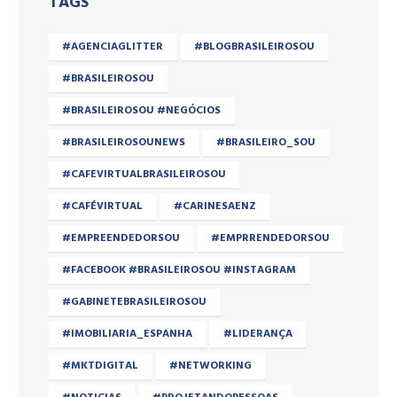
TAGS
#AGENCIAGLITTER
#BLOGBRASILEIROSOU
#BRASILEIROSOU
#BRASILEIROSOU #NEGÓCIOS
#BRASILEIROSOUNEWS
#BRASILEIRO_SOU
#CAFEVIRTUALBRASILEIROSOU
#CAFÉVIRTUAL
#CARINESAENZ
#EMPREENDEDORSOU
#EMPRRENDEDORSOU
#FACEBOOK #BRASILEIROSOU #INSTAGRAM
#GABINETEBRASILEIROSOU
#IMOBILIARIA_ESPANHA
#LIDERANÇA
#MKTDIGITAL
#NETWORKING