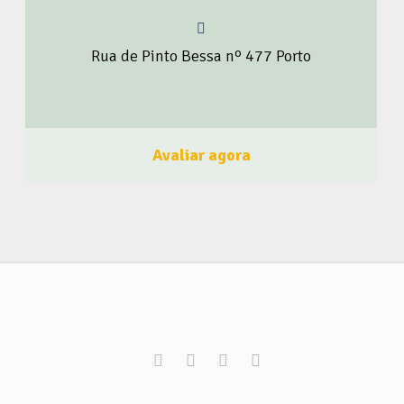
clássicos, modernos e barbaterapia com excelência de
atendimento. Faça como a Nipe Barbersho Porto, seja um
Rua de Pinto Bessa nº 477 Porto
membro do BrasileiroSou! Clique aqui e Faça Parte!
Acompanhe o BrasileiroSou nas Redes Sociais Clique
Aqui
Avaliar agora