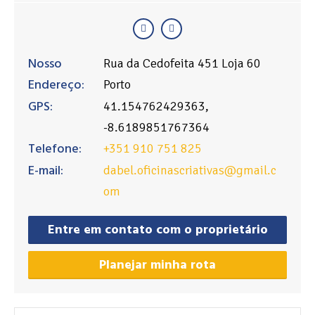
Nosso
Rua da Cedofeita 451 Loja 60
Endereço:
Porto
GPS:
41.154762429363,
-8.6189851767364
Telefone:
+351 910 751 825
E-mail:
dabel.oficinascriativas@gmail.c
om
Entre em contato com o proprietário
Planejar minha rota