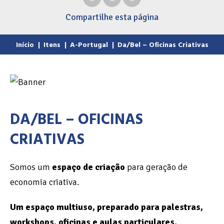
Compartilhe
esta página
Início
|
Itens
|
A-Portugal
|
Da/Bel – Oficinas Criativas
DA/BEL – OFICINAS
CRIATIVAS
Somos um
espaço de criação
para geração de
economia criativa.
Um espaço multiuso, preparado para palestras,
workshops, oficinas e aulas particulares.