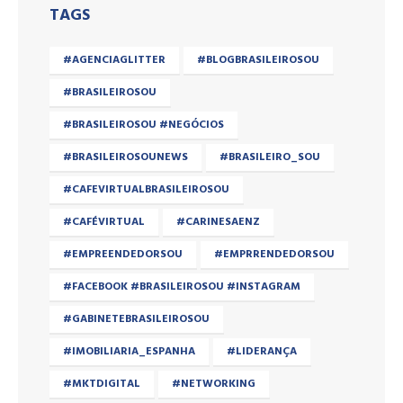
TAGS
#AGENCIAGLITTER
#BLOGBRASILEIROSOU
#BRASILEIROSOU
#BRASILEIROSOU #NEGÓCIOS
#BRASILEIROSOUNEWS
#BRASILEIRO_SOU
#CAFEVIRTUALBRASILEIROSOU
#CAFÉVIRTUAL
#CARINESAENZ
#EMPREENDEDORSOU
#EMPRRENDEDORSOU
#FACEBOOK #BRASILEIROSOU #INSTAGRAM
#GABINETEBRASILEIROSOU
#IMOBILIARIA_ESPANHA
#LIDERANÇA
#MKTDIGITAL
#NETWORKING