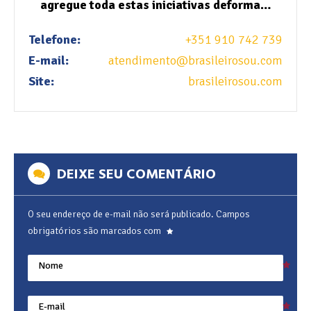
agregue toda estas iniciativas deforma…
Telefone:
+351 910 742 739
E-mail:
atendimento@brasileirosou.com
Site:
brasileirosou.com
DEIXE SEU COMENTÁRIO
O seu endereço de e-mail não será publicado.
Campos
obrigatórios são marcados com
Nome
E-mail