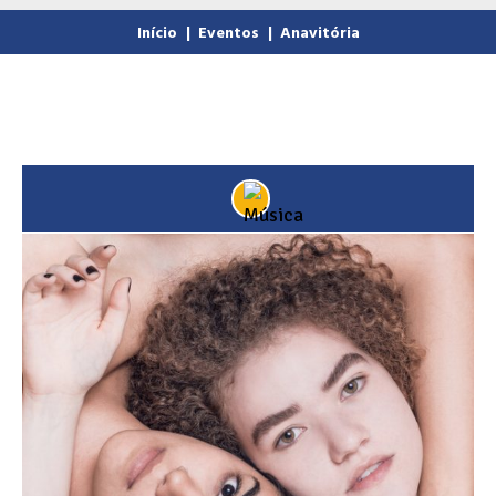
Início
|
Eventos
|
Anavitória