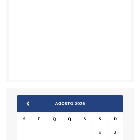
AGOSTO 2026
S
T
Q
Q
S
S
D
1
2