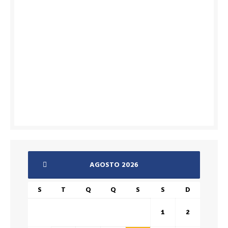
AGOSTO 2026
S
T
Q
Q
S
S
D
1
2