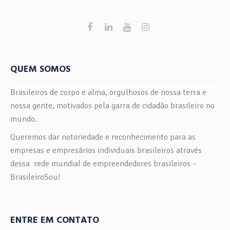
Conheça a Cláudia, nossa mentora, idealizadora e o rosto
por trás da receita mais amada de Lisboa. Vaidosa que só,
Cláudia tem 43 anos, é brasileira e apaixonada pela
terrinha. Casada com Miguel, mudou-se para Lisboa em
2018 e não pretende mais deixar Portugal. Psicóloga por
formação, Cláudia ama o ofício. Adora cuidar das […]
QUEM SOMOS
Brasileiros de corpo e alma, orgulhosos de nossa terra e
nossa gente, motivados pela garra de cidadão brasileiro no
mundo.
Queremos dar notoriedade e reconhecimento para as
empresas e empresários individuais brasileiros através
dessa rede mundial de empreendedores brasileiros –
BrasileiroSou!
ENTRE EM CONTATO