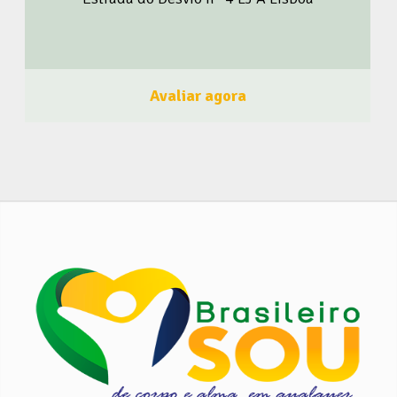
própria Obrigatório * Evite trazer o Máximo de
acessórios * Não vir acompanhado (exceto crianças) *
Recomendamos a Marcação prévia * Máximo 4 pessoas
no interior da barbearia Os demais aguardar no exterior
Avaliar agora
da loja a cumprir as normas de distanciamento social.
Obrigado pela compreensão. Faça como a Marques
Barber Shop, seja um membro do BrasileiroSou! Clique
aqui e Faça Parte! Acompanhe o BrasileiroSou nas Redes
Sociais Clique Aqui