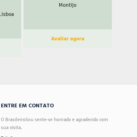
Montijo
e nos últimos anos vínhamos atendendo
 que
à algumas lojas portuguesas através de
 Lisboa
importação direta. Em 2019, devido a um
lo
aumento expressivo na procura por
versos,
nossos produtos, decidimos abrir uma
ritório,
Avaliar agora
filial da marca em Portugal para atender
ura e da
ao mercado Europeu. O sucesso está
os. O
brutal e já estamos presentes em
 tendo
inúmeros pontos de venda portugueses,
alho em
que perceberam a força de venda dos
bique e
nossos produtos. No Brasil investimos
rado
fortemente na publicidade do produto. E
enção.
já começamos cá em Portugal a fazer
a de
com que seja a marca “queridinha” de
 prática
ENTRE EM CONTATO
quem ama um belo bronzeado. Faça
equipa
como a Parafina Bronze, seja um
ctos
O BrasileiroSou sente-se honrado e agradecido com
membro do BrasileiroSou! Clique aqui e
lvimento
sua visita.
Faça Parte! Acompanhe
um