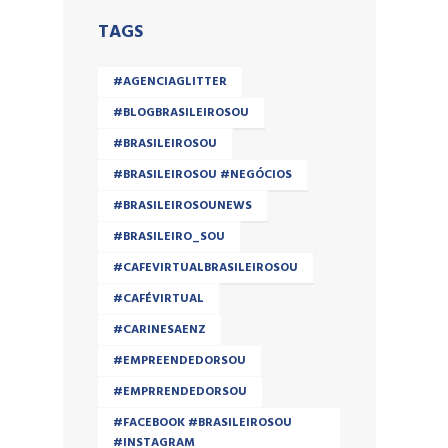
TAGS
#AGENCIAGLITTER
#BLOGBRASILEIROSOU
#BRASILEIROSOU
#BRASILEIROSOU #NEGÓCIOS
#BRASILEIROSOUNEWS
#BRASILEIRO_SOU
#CAFEVIRTUALBRASILEIROSOU
#CAFÉVIRTUAL
#CARINESAENZ
#EMPREENDEDORSOU
#EMPRRENDEDORSOU
#FACEBOOK #BRASILEIROSOU
#INSTAGRAM