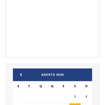
AGOSTO 2026
S
T
Q
Q
S
S
D
1
2