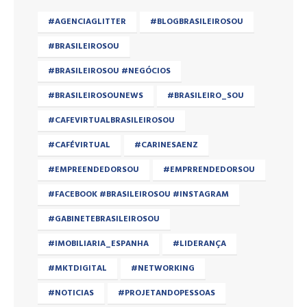
#AGENCIAGLITTER
#BLOGBRASILEIROSOU
#BRASILEIROSOU
#BRASILEIROSOU #NEGÓCIOS
#BRASILEIROSOUNEWS
#BRASILEIRO_SOU
#CAFEVIRTUALBRASILEIROSOU
#CAFÉVIRTUAL
#CARINESAENZ
#EMPREENDEDORSOU
#EMPRRENDEDORSOU
#FACEBOOK #BRASILEIROSOU #INSTAGRAM
#GABINETEBRASILEIROSOU
#IMOBILIARIA_ESPANHA
#LIDERANÇA
#MKTDIGITAL
#NETWORKING
#NOTICIAS
#PROJETANDOPESSOAS