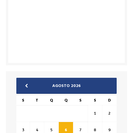
AGOSTO 2026
S
T
Q
Q
S
S
D
1
2
3
4
5
6
7
8
9