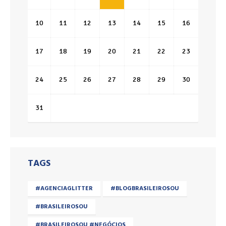
10
11
12
13
14
15
16
17
18
19
20
21
22
23
24
25
26
27
28
29
30
31
TAGS
#AGENCIAGLITTER
#BLOGBRASILEIROSOU
#BRASILEIROSOU
#BRASILEIROSOU #NEGÓCIOS