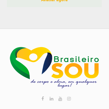
Idealizadora da Rede Mulheres in Rio que apóia
Empreendedorismo Feminino; Membro da International
Society of Female Professionals de Nova York. Mentora
voluntária na formação complementar de jovens
estudantes de Escolas Públicas, trazendo temas de
Inovação, Mindset, inteligência Emocional e Soft Skills.
Membro e Diretora de Projetos da ACENIL, Associação
Comercial e Empresarial de Nilópolis em apoio ao
empresariado da baixada fluminense do Estado do Rio de
Janeiro. Produtos e Serviços Palestras Temas de impacto
e atuais, Alta Performance Equipes de Vendas Inteligência
Emocional Inovação e Criatividade Workshops
Gamificação, Design Thinking BMC, SWOT, PDCA, 5W2H e
Ishikawa. capacitação e aplicação prática SCRUM e
manifesto Agile Mentoria Metodologia testada e aprovada
para modelagem e Bussiness Model e Planejamento
Financeiro. Empreendedorismo Uma mentalidade
Empreendedora é fundamental para qualquer organização.
Ser empreendedor é ter a capacidade de transformar