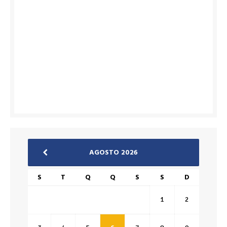
AGOSTO 2026
S
T
Q
Q
S
S
D
1
2