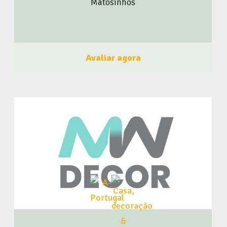
Matosinhos
para compra ou locação comercial, cumprindo assim o
papel de facilitadora para qualquer empreendedor.⠀ ⠀ A
empresa possui o propósito de ser eficiente em 03
diferentes aspetos:⠀ ⠀ – conectar pessoas⠀ – otimista
tempo⠀ – gerar conhecimento⠀ Faça como a Trindade
Avaliar agora
Pimenta, seja um membro do BrasileiroSou! Clique aqui e
Faça Parte! Acompanhe o BrasileiroSou nas Redes
Sociais Clique Aqui