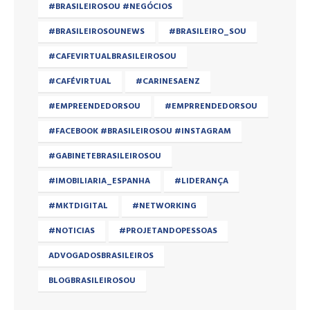
#BRASILEIROSOU #NEGÓCIOS
#BRASILEIROSOUNEWS
#BRASILEIRO_SOU
#CAFEVIRTUALBRASILEIROSOU
#CAFÉVIRTUAL
#CARINESAENZ
#EMPREENDEDORSOU
#EMPRRENDEDORSOU
#FACEBOOK #BRASILEIROSOU #INSTAGRAM
#GABINETEBRASILEIROSOU
#IMOBILIARIA_ESPANHA
#LIDERANÇA
#MKTDIGITAL
#NETWORKING
#NOTICIAS
#PROJETANDOPESSOAS
ADVOGADOSBRASILEIROS
BLOGBRASILEIROSOU