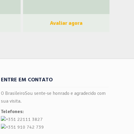
des
e personalizado de acordo com às
que nos
necessidades de cada cliente. Atuamos
5. Com
no ramo do turismo oferecendo uma
Avaliar agora
 em TI
gama de serviços que incluem viagens de
ais,
lazer, negócios e estudos de alta
equenas
qualidade. Oferecemos serviços
tados
específicos e customizados para a
. Com
realização de reuniões, congressos,
 ampla
workshops e eventos em geral, serviços
co é
ocasionais como viagens dispondo de
uporte
excelentes infra-estruturas,
ENTRE EM CONTATO
o com o
equipamentos e serviços gerais com
 seu
condições de acessibilidade, transporte,
O BrasileiroSou sente-se honrado e agradecido com
 como
comunicações e ampla oferta de serviços
sua visita.
ncipais
complementares de qualidade. Com toda
Telefones:
 e suas
as experiências anteriores,
+351 22111 3827
amos a
conquistamos um grande respeito,
icações
credibilidade e know how nos segmentos
+351 910 742 739
 uma
em que atuamos, e através disso