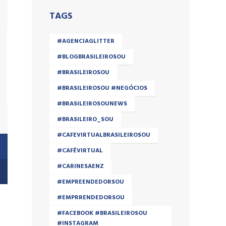
TAGS
#AGENCIAGLITTER
#BLOGBRASILEIROSOU
#BRASILEIROSOU
#BRASILEIROSOU #NEGÓCIOS
#BRASILEIROSOUNEWS
#BRASILEIRO_SOU
#CAFEVIRTUALBRASILEIROSOU
#CAFÉVIRTUAL
#CARINESAENZ
#EMPREENDEDORSOU
#EMPRRENDEDORSOU
#FACEBOOK #BRASILEIROSOU
#INSTAGRAM