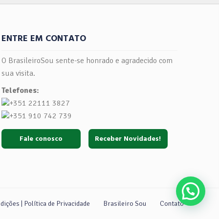
alho
ruas de Coimbra ou entregamos em sua
m nunca
residência, mediante encomenda. Faça já
ia. Ao
a sua encomenda! ? Faça como a Doces
ENTRE EM CONTATO
 clareza
Brasileiros Coimbra, seja um membro
entem
do BrasileiroSou! Clique aqui e Faça
O BrasileiroSou sente-se honrado e agradecido com
fazer
Parte! Acompanhe o BrasileiroSou nas
sua visita.
 O curso
Redes Sociais Clique Aqui
Telefones:
 e, da
+351 22111 3827
m com o
i via
+351 910 742 739
 que ele
Fale conosco
Receber Novidades!
iferença
sos com
 do
a Parte!
 Redes
ições | Política de Privacidade
Brasileiro Sou
Contato