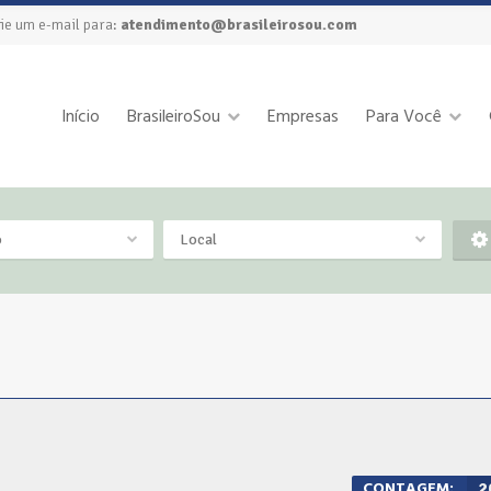
ie um e-mail para:
atendimento@brasileirosou.com
Início
BrasileiroSou
Empresas
Para Você
o
Local
CONTAGEM:
2