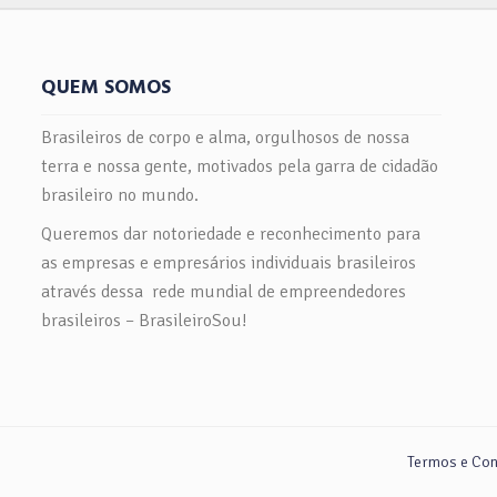
im, criei nas redes sociais o
quem já fez ou faz algum trab
to #ASPM – Assistentes Sociais
terapêutico e, também, para que
Mundo! Esse Movimento tem por
fez ou não pretende fazer terap
QUEM SOMOS
ivo, contribuir para uma prática
final, os participantes têm maior
sional mais consistente e coesa,
sobre si mesmo; muitos se s
Brasileiros de corpo e alma, orgulhosos de nossa
l, o serviço social brasileiro é
motivados e preparados para 
terra e nossa gente, motivados pela garra de cidadão
eferência mundial e existem
mudanças na vida e nas relações.
brasileiro no mundo.
ionais brasileiros espalhados por
Abusos Ocultos é também online
Queremos dar notoriedade e reconhecimento para
do mundo. Para participar da
mesma forma, os alunos conta
dade #aspm… – Entre no nosso
as empresas e empresários individuais brasileiros
acompanhamento de Sônia Nem
do WhatsApp, para integração de
WhatsApp durante os 2 meses em
através dessa rede mundial de empreendedores
tentes sociais pelo mundo, com
acontece. Nossos cursos farão d
brasileiros – BrasileiroSou!
ase em Portugal – Siga o meu
em sua vida!!! Faça como a Cur
o e de outras assistentes sociais
Sônia Nemi, seja um membro
es sociais – Utilize a #aspm para
BrasileiroSou! Clique aqui e Faç
partilhamento de informações!
Acompanhe o BrasileiroSou nas
ua para dar visibilidade ao nosso
Sociais Clique Aqui
Termos e Cond
ho em qualquer parte do mundo!