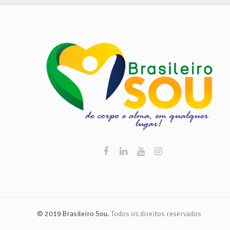
nossa conta: – Comemorações –
ass
Reuniões – Refeições em grupo Com
Movimen
preços exclusivos! Não deixe para
pelo 
amanhã o sushi que se pode comer hoje!
objet
?? Aproveite já e faça a sua reserva ou
profis
agende a sua Take-away! Faça como a
afina
Sushi Nakaza, seja um membro do
r
BrasileiroSou! Clique aqui e Faça Parte!
profiss
Acompanhe o BrasileiroSou nas Redes
to
Sociais Clique Aqui
Comuni
grupo 
assis
ênf
trabalh
nas red
o com
Contrib
© 2019 Brasileiro Sou.
Todos os direitos reservados
trabal