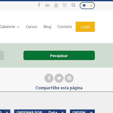
0
Gabinete
Cursos
Blog
Contato
Login
Pesquisar
Compartilhe
esta página
ORDENAR POR:
ORDEM:
0
Data