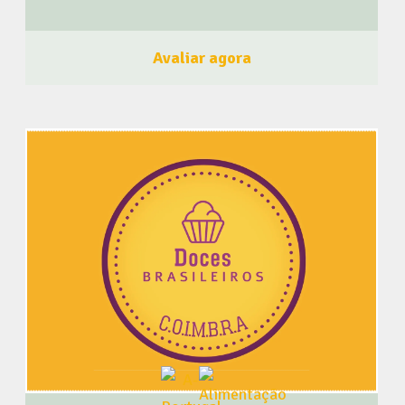
entendimento dos conflitos que ocorrem nas áreas: casal,
familiar, social, profissional, além de orientação
significativa para a educação dos filhos. Educação
Avaliar agora
Relacional é adequado para quem já fez ou faz algum
trabalho terapêutico e, também, para quem nunca fez ou
não pretende fazer terapia. Ao final, os participantes têm
maior clareza sobre si mesmo; muitos se sentem
motivados e preparados para fazer mudanças na vida e
nas relações. O curso Abusos Ocultos é também online e,
da mesma forma, os alunos contam com o
acompanhamento de Sônia Nemi via WhatsApp durante os
2 meses em que ele acontece. Nossos cursos farão
diferença em sua vida!!! Faça como a Cursos com Sônia
Nemi, seja um membro do BrasileiroSou! Clique aqui e
Faça Parte! Acompanhe o BrasileiroSou nas Redes
Sociais Clique Aqui