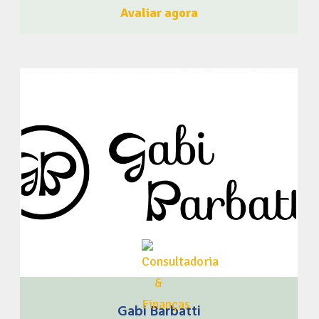
especiais – Gunkans – Niguiris – Sashimis – Pratos
Avaliar agora
quentes – Entre outros… Deixe o sushi do seu evento por
nossa conta: – Comemorações – Reuniões – Refeições em
grupo Com preços exclusivos! Não deixe para amanhã o
sushi que se pode comer hoje! ?? Aproveite já e faça a sua
reserva ou agende a sua Take-away! Faça como a Sushi
Nakaza, seja um membro do BrasileiroSou! Clique aqui e
Faça Parte! Acompanhe o BrasileiroSou nas Redes
Sociais Clique Aqui
Gabi Barbatti
Olá, assistente social! Eu sou Gabi Barbatti e vivo em