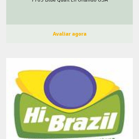
ele vai de encontro exatamente ao que você sonha e espera.
A decoração ideal utiliza elementos com significados
específicos baseada em seus contextos históricos e
culturais, e que dão um tom harmônico e bonito quando
Avaliar agora
usados em conjunto em um único espaço. Se você está
buscando um projeto que conecte a sua alma ao espaço que
você vive, você está no lugar certo! João & Maria Coral
Amazônia – Nossa inspiração “Nós começamos nossa
jornada de decoração na nossa própria casa. Amamos tanto
planejar e fazer nossos sonhos virarem realidade em cada
cantinho da nossa casa, que quando temos a sensação de que
não temos mais nada para mudar… É hora de mudar para uma
nova casa! Nossos projetos são inspirados nos elementos
da Amazônia, onde moramos por alguns anos.
Lá aprendemos que adicionar o tom da natureza traz um
efeito fenomenal a sua decoração. Foi a Amazônia que nos
inspirou a fazer […]