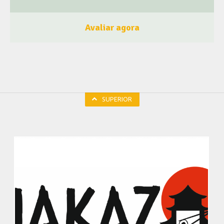
análise de viabilidade econômica e financeira de
empreendimentos industriais, comerciais e de prestação de
Avaliar agora
serviços. Desenvolvemos o Planejamento Estratégico e
Modelagem de Projeções Financeiras do seu
empreendimento. Apuramos o valor do negócio e da empresa
(Valuation). IMPLANTAÇÕES Temos experiência em
implantação de novos negócios, desde empreendimentos
comerciais a grandes plantas industriais. Realizamos Planos
SUPERIOR
de Negócios (Business Plan), através de uma metodologia
avançada, visando subsidiar o processo de decisão
empresarial. Atuamos com o assessoramento em todas as
fases de implantação, assumindo a coordenação dos
trabalhos junto a uma equipe multidisciplinar. ASSESSORIA
EMPRESARIAL Realizamos consultoria empresarial
envolvendo reestruturação organizacional. Desenvolvemos e
aplicamos métodos de apuração de custos e desempenho do
seu negócio. Atuamos na implantação de Indicadores de
Desempenho e Resultados da sua empresa. Faça como Abel