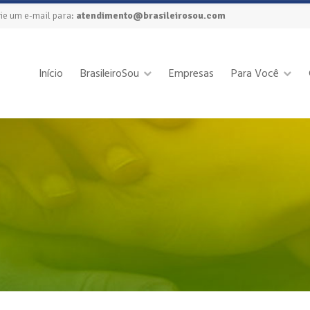
ie um e-mail para:
atendimento@brasileirosou.com
Início
BrasileiroSou
Empresas
Para Você