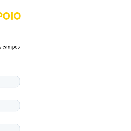
POIO
os campos