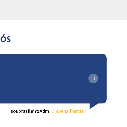
NÓS
soubrasileiroAdm
Arena Festas