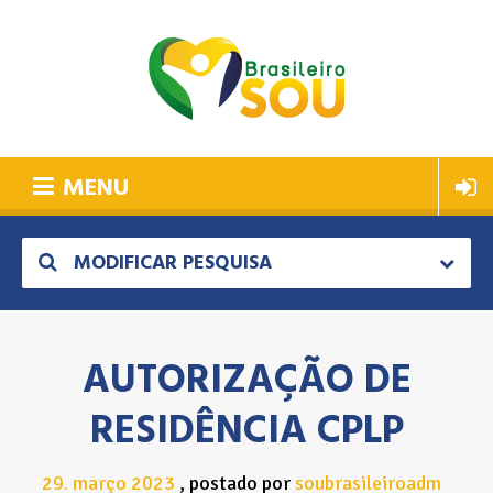
MENU
MODIFICAR PESQUISA
AUTORIZAÇÃO DE
RESIDÊNCIA CPLP
29
março
2023
postado por
soubrasileiroadm
.