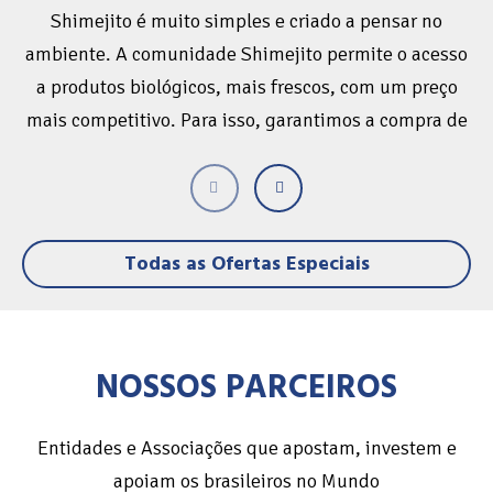
Shimejito é muito simples e criado a pensar no
ambiente. A comunidade Shimejito permite o acesso
a produtos biológicos, mais frescos, com um preço
mais competitivo. Para isso, garantimos a compra de
todas as colheitas dos nossos farmers, visando
assegurar sempre o melhor produto para os nossos
clientes. Entre em contacto para obter um cupão
promo BrasileiroSou!
Todas as Ofertas Especiais
NOSSOS PARCEIROS
Entidades e Associações que apostam, investem e
apoiam os brasileiros no Mundo